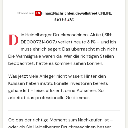
wallstreet
ONLINE
FinanzNachrichten.de
Bekannt aus:
FN
ARIVA
.
DE
D
ie Heidelberger Druckmaschinen-Aktie (ISIN:
DE0007314007) verliert heute 3,1% – und ich
muss ehrlich sagen: Das überrascht mich nicht.
Die Warnsignale waren da. Wer die richtigen Stellen
beobachtet, hätte es kommen sehen können.
Was jetzt viele Anleger nicht wissen: Hinter den
Kulissen haben institutionelle Investoren bereits
gehandelt – leise, effizient, ohne Aufsehen. So
arbeitet das professionelle Geld immer.
Ob das der richtige Moment zum Nachkaufen ist –
oder ob Sie Heidelberger Druckmaschinen besser