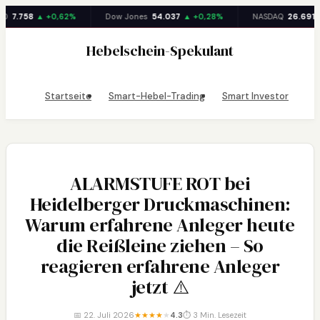
0
7.758
▲ +0,62%
Dow Jones
54.037
▲ +0,28%
NASDAQ
26.691
▲
Zum
Hebelschein-Spekulant
Inhalt
springen
Startseite
Smart-Hebel-Trading
Smart Investor
ALARMSTUFE ROT bei
Heidelberger Druckmaschinen:
Warum erfahrene Anleger heute
die Reißleine ziehen – So
reagieren erfahrene Anleger
jetzt ⚠️
📅 22. Juli 2026
★
★
★
★
★
4.3
⏱ 3 Min. Lesezeit