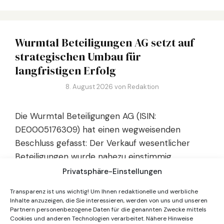
Wurmtal Beteiligungen AG setzt auf
strategischen Umbau für
langfristigen Erfolg
8. August 2026
von
Redaktion
Die Wurmtal Beteiligungen AG (ISIN:
DE0005176309) hat einen wegweisenden
Beschluss gefasst: Der Verkauf wesentlicher
Beteiligungen wurde nahezu einstimmig
beschlossen. Diese Entscheidung könnte der AG
Privatsphäre-Einstellungen
helfen, ihre Strategie zu fokussieren und neue
Transparenz ist uns wichtig! Um Ihnen redaktionelle und werbliche
Wachstumsmöglichkeiten zu erschließen. Große
Inhalte anzuzeigen, die Sie interessieren, werden von uns und unseren
institutionelle Investoren und Insider wissen
Partnern personenbezogene Daten für die genannten Zwecke mittels
Cookies und anderen Technologien verarbeitet. Nähere Hinweise
längst, dass diese strategische Neuorientierung