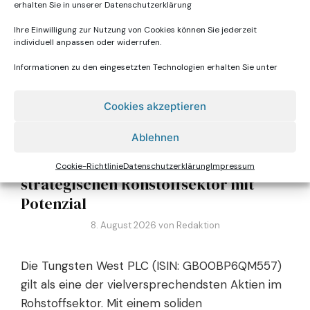
erhalten Sie in unserer
Datenschutzerklärung
der Wurmtal Beteiligungen AG nicht nur
Ihre Einwilligung zur Nutzung von Cookies können Sie jederzeit
finanzielle Ressourcen freisetzen könnte, …
individuell anpassen oder widerrufen.
Weiterlesen
Informationen zu den eingesetzten Technologien erhalten Sie unter
Kategorien
Allgemein
Cookies akzeptieren
Ablehnen
Tungsten West PLC: Der Gigant im
Cookie-Richtlinie
Datenschutzerklärung
Impressum
strategischen Rohstoffsektor mit
Potenzial
8. August 2026
von
Redaktion
Die Tungsten West PLC (ISIN: GB00BP6QM557)
gilt als eine der vielversprechendsten Aktien im
Rohstoffsektor. Mit einem soliden