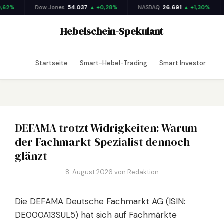
62%
Dow Jones
54.037
▲ +0,28%
NASDAQ
26.691
▲ +1,30%
Zum
Hebelschein-Spekulant
Inhalt
springen
Startseite
Smart-Hebel-Trading
Smart Investor
DEFAMA trotzt Widrigkeiten: Warum
der Fachmarkt-Spezialist dennoch
glänzt
8. August 2026
von
Redaktion
Die DEFAMA Deutsche Fachmarkt AG (ISIN:
DE000A13SUL5) hat sich auf Fachmärkte