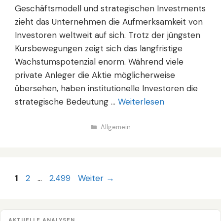
Geschäftsmodell und strategischen Investments
zieht das Unternehmen die Aufmerksamkeit von
Investoren weltweit auf sich. Trotz der jüngsten
Kursbewegungen zeigt sich das langfristige
Wachstumspotenzial enorm. Während viele
private Anleger die Aktie möglicherweise
übersehen, haben institutionelle Investoren die
strategische Bedeutung …
Weiterlesen
Kategorien
Allgemein
Seite
Seite
Seite
1
2
…
2.499
Weiter
→
AKTUELLE ANALYSEN